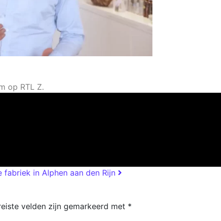
lm op RTL Z.
 fabriek in Alphen aan den Rijn
reiste velden zijn gemarkeerd met
*