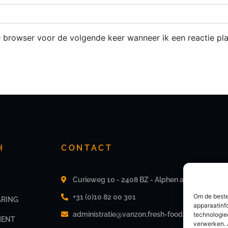
e browser voor de volgende keer wanneer ik een reactie pla
H
CONTACT
Curieweg 10 - 2408 BZ - Alphen a/d Rijn
Om de beste
+31 (0)10 82 00 301
ARING
apparaatinf
administratie@vanzon.fresh-foods.nl
technologie
MENT
verwerken. 